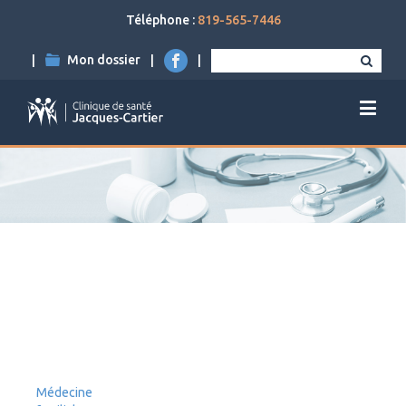
Téléphone :
819-565-7446
|
Mon dossier
|
|
Médecine